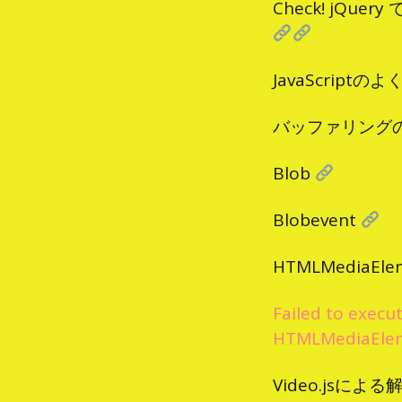
Check! j
JavaScrip
バッファリング
Blob
Blobevent
HTMLMediaEle
Failed to execu
HTMLMediaElemen
Video.jsに