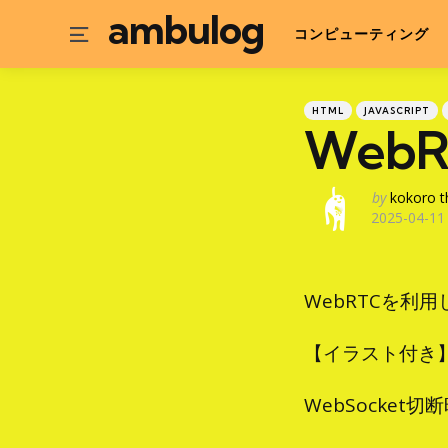
ambulog
Menu
コンピューティング
Categories
Posted
HTML
JAVASCRIPT
in
WebR
Posted
by
kokoro t
2025-04-11
by
WebRTCを利
【イラスト付き】
WebSocket