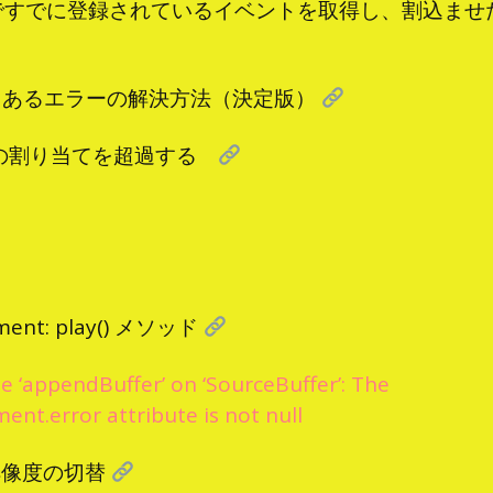
Query ですでに登録されているイベントを取得し、割込
tのよくあるエラーの解決方法（決定版）
の割り当てを超過する
ment: play() メソッド
te ‘appendBuffer’ on ‘SourceBuffer’: The
t.error attribute is not null
よる解像度の切替