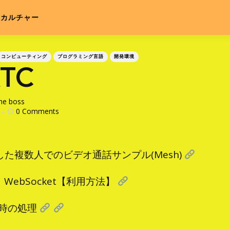
カルチャー
コンピューティング
プログラミング言語
開発環境
TC
he boss
0
Comments
用した複数人でのビデオ通話サンプル(Mesh)
WebSocket【利用方法】
切断時の処理